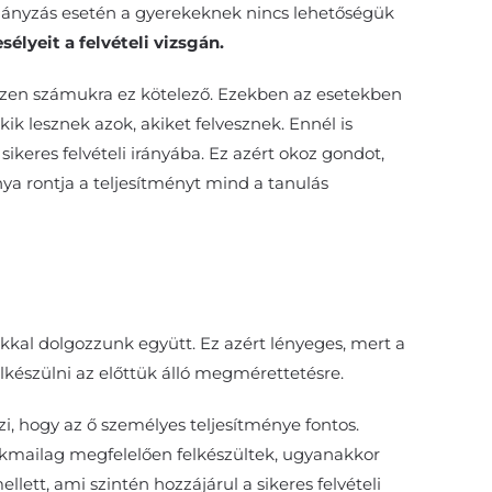
hiányzás esetén a gyerekeknek nincs lehetőségük
lyeit a felvételi vizsgán.
 hiszen számukra ez kötelező. Ezekben az esetekben
ik lesznek azok, akiket felvesznek. Ennél is
eres felvételi irányába. Ez azért okoz gondot,
nya rontja a teljesítményt mind a tanulás
rokkal dolgozzunk együtt. Ez azért lényeges, mert a
lkészülni az előttük álló megmérettetésre.
zi, hogy az ő személyes teljesítménye fontos.
szakmailag megfelelően felkészültek, ugyanakkor
llett, ami szintén hozzájárul a sikeres felvételi