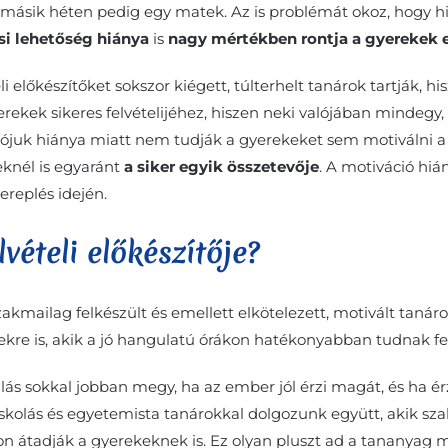
a másik héten pedig egy matek. Az is problémát okoz, hogy 
ási lehetőség hiánya
is
nagy mértékben rontja a gyerekek esé
li előkészítőket sokszor kiégett, túlterhelt tanárok tartják,
ekek sikeres felvételijéhez, hiszen neki valójában mindegy, k
uk hiánya miatt nem tudják a gyerekeket sem motiválni a sik
knél is egyaránt
a siker egyik összetevője
. A motiváció hiá
ereplés idején.
vételi előkészítője?
zakmailag felkészült és emellett elkötelezett, motivált taná
kre is, akik a jó hangulatú órákon hatékonyabban tudnak fe
ulás sokkal jobban megy, ha az ember jól érzi magát, és ha ér
főiskolás és egyetemista tanárokkal dolgozunk együtt, akik 
kon átadják a gyerekeknek is. Ez olyan pluszt ad a tananyag me