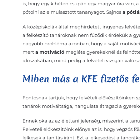
is, hogy egyik héten csupán egy magyar óra van, 
pótolni az elmulasztott tananyagot. Sajnos
a pótl
A középiskolák által meghirdetett ingyenes felvéte
a felkészítő tanároknak nem fűződik érdekük a gyer
nagyobb probléma azonban, hogy a saját motivációj
mert
a motiváció
megléte gyerekeknél és felnőtte
időszakában, mind pedig a felvételi vizsgán való sz
Miben más a KFE fizetős fel
Fontosnak tartjuk, hogy felvételi előkészítőinken s
tanárok motiváltsága, hangulata átragad a gyereke
Ennek oka az az élettani jelenség, miszerint a tan
Felvételi előkészítőink előnye az is, hogy végzős 
lelkesek a tanítás iránt. Ezt a lelkesedést a tanórá