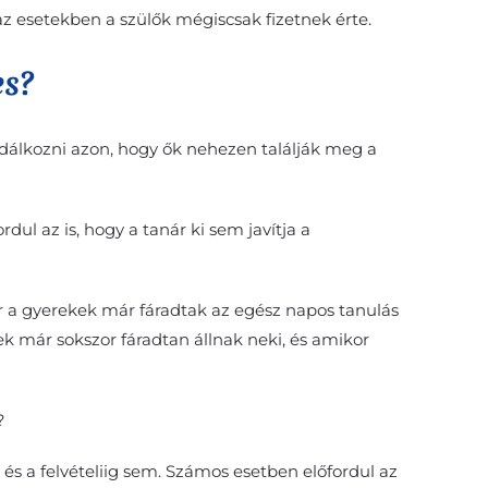
az esetekben a szülők mégiscsak fizetnek érte.
es?
odálkozni azon, hogy ők nehezen találják meg a
dul az is, hogy a tanár ki sem javítja a
or a gyerekek már fáradtak az egész napos tanulás
ek már sokszor fáradtan állnak neki, és amikor
?
 és a felvételiig sem. Számos esetben előfordul az