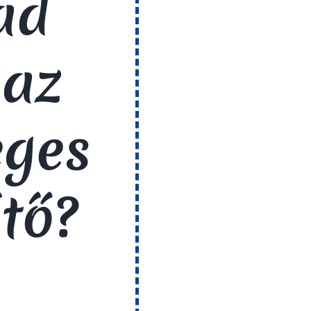
ad
 az
éges
ítő?