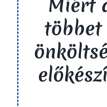
Miért 
többet
önkölts
előkész