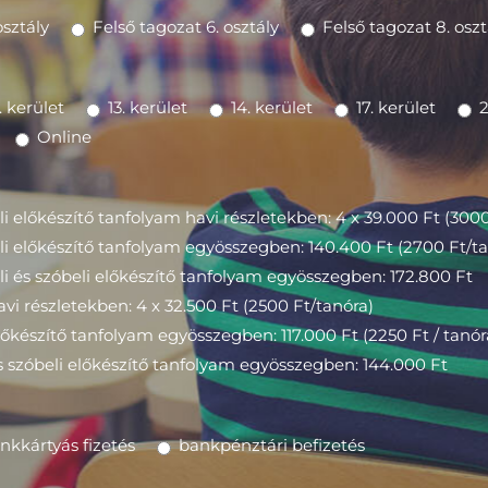
osztály
Felső tagozat 6. osztály
Felső tagozat 8. oszt
1. kerület
13. kerület
14. kerület
17. kerület
2
Online
i előkészítő tanfolyam havi részletekben: 4 x 39.000 Ft (3000
li előkészítő tanfolyam egyösszegben: 140.400 Ft (2700 Ft/t
li és szóbeli előkészítő tanfolyam egyösszegben: 172.800 Ft
havi részletekben: 4 x 32.500 Ft (2500 Ft/tanóra)
előkészítő tanfolyam egyösszegben: 117.000 Ft (2250 Ft / tanór
és szóbeli előkészítő tanfolyam egyösszegben: 144.000 Ft
nkkártyás fizetés
bankpénztári befizetés