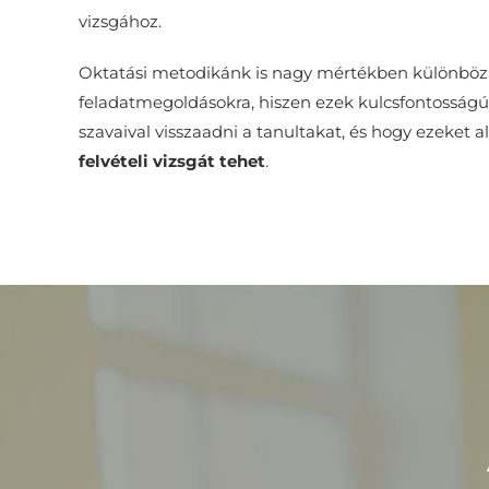
vizsgához.
Oktatási metodikánk is nagy mértékben különbözi
feladatmegoldásokra, hiszen ezek kulcsfontosságúa
szavaival visszaadni a tanultakat, és hogy ezeket a
felvételi vizsgát tehet
.