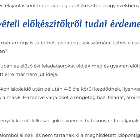
 felajánlásként hirdetik meg az előkészítőt, és így ezekben 
vételi előkészítőkről tudni érdem
 a már amúgy is túlterhelt pedagógusok számára. Lehet-e cs
ően?
csupán az előző évi feladatsorokat oldják meg és gyakran előfor
tt erre már nem jut ideje.
okon iskolaidő után délután 4-5 óra körül kezdődnek. Ilyenk
k a másik. Hazaérve várja őket a rengeteg házi feladat, amin
mények között lelkesen, jókedvűen és hatékonyan tanuljanak
kalomból állnak, és nem tartanak ki a meghirdetett időpontig