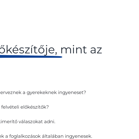
lőkészítője,
mint az
 szerveznek a gyerekeknek ingyeneset?
elvételi előkészítők?
merítő válaszokat adni.
ek a foglalkozások általában ingyenesek.