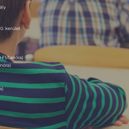
ály
0. kerület
 Ft/tanóra)
anóra)
a)