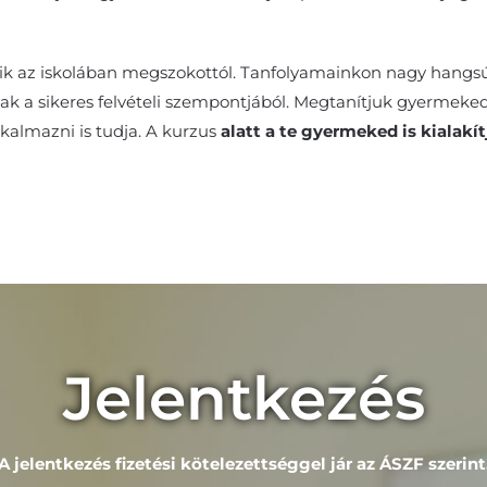
k az iskolában megszokottól. Tanfolyamainkon nagy hangsú
k a sikeres felvételi szempontjából. Megtanítjuk gyermeked
lkalmazni is tudja. A kurzus
alatt a te gyermeked is kialakít
Jelentkezés
A jelentkezés fizetési kötelezettséggel jár az
ÁSZF
szerint