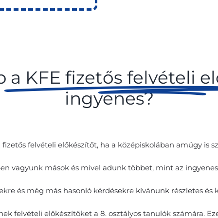
bb
a KFE fizetős felvételi e
ingyenes?
 fizetős felvételi előkészítőt, ha a középiskolában amúgy is
en vagyunk mások és mivel adunk többet, mint az ingyenes f
kre és még más hasonló kérdésekre kívánunk részletes és ki
k felvételi előkészítőket a 8. osztályos tanulók számára. Ez