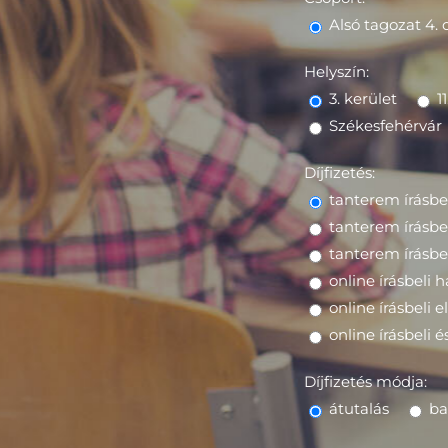
Alsó tagozat 4. 
Helyszín:
3. kerület
1
Székesfehérvár
Díjfizetés:
tanterem írásbel
tanterem írásbe
tanterem írásbe
online írásbeli 
online írásbeli 
online írásbeli 
Díjfizetés módja:
átutalás
ba