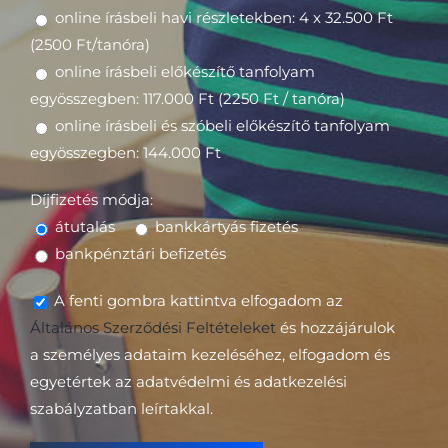
online írásbeli havi részletekben: 4 x 32.500 Ft
(2500 Ft/tanóra)
online írásbeli előkészítő tanfolyam
egyösszegben: 117.000 Ft (2250 Ft / tanóra)
online írásbeli és szóbeli előkészítő tanfolyam
egyösszegben: 144.000 Ft
Díjfizetés módja:
átutalás
bankkártyás fizetés
bankpénztári befizetés
A fenti gombra kattintva elfogadom az
Általános Szerződési Feltételeket
és hozzájárulok
a személyes adataim kezeléséhez, elfogadom és
egyetértek az adatvédelmi és adatkezelési
szabályzatban leírtakkal.