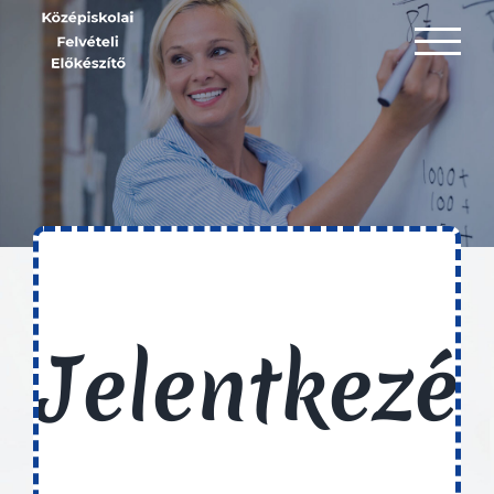
Kihagyás
Jelentkezé