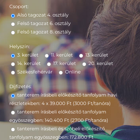
Csoport:
Alsó tagozat 4. osztály
Felső tagozat 6. osztály
Felső tagozat 8. osztály
Helyszín:
3. kerület
11. kerület
13. kerület
14. kerület
17. kerület
20. kerület
Székesfehérvár
Online
Díjfizetés:
tanterem írásbeli előkészítő tanfolyam havi
részletekben: 4 x 39.000 Ft (3000 Ft/tanóra)
tanterem írásbeli előkészítő tanfolyam
egyösszegben: 140.400 Ft (2700 Ft/tanóra)
tanterem írásbeli és szóbeli előkészítő
tanfolyam egyösszegben: 172.800 Ft