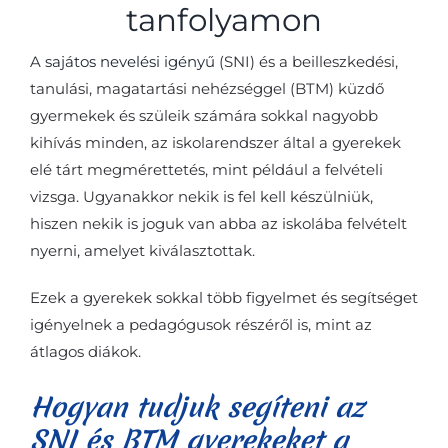
tanfolyamon
A
sajátos nevelési igényű
(SNI) és a beilleszkedési,
tanulási, magatartási nehézséggel (BTM) küzdő
gyermekek és szüleik számára sokkal nagyobb
kihívás minden, az iskolarendszer által a gyerekek
elé tárt megmérettetés, mint például a felvételi
vizsga. Ugyanakkor nekik is fel kell készülniük,
hiszen nekik is joguk van abba az iskolába felvételt
nyerni, amelyet kiválasztottak.
Ezek a gyerekek sokkal több figyelmet és segítséget
igényelnek a pedagógusok részéről is, mint az
átlagos diákok.
Hogyan tudjuk segíteni az
SNI és BTM gyerekeket a