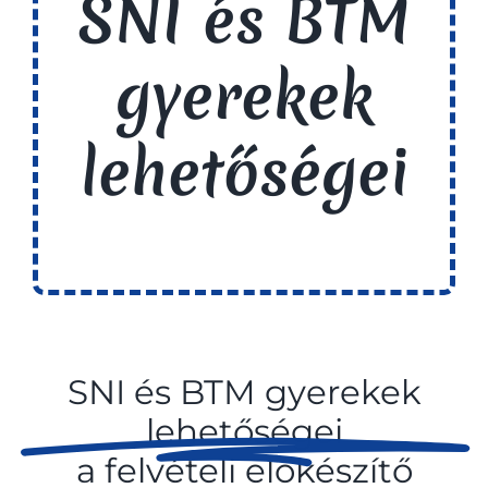
SNI és BTM
gyerekek
lehetőségei
SNI és BTM gyerekek
lehetőségei
a felvételi előkészítő