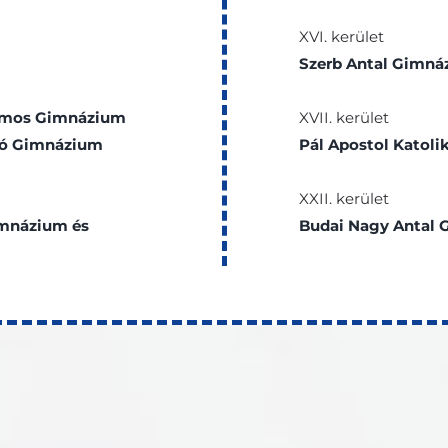
XVI. kerület
Szerb Antal Gimná
yamos Gimnázium
XVII. kerület
rló Gimnázium
Pál Apostol Katol
XXII. kerület
imnázium és
Budai Nagy Antal