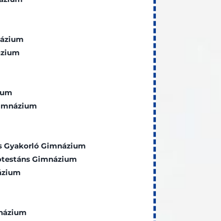
názium
ázium
ium
Gimnázium
ós Gyakorló Gimnázium
rotestáns Gimnázium
ázium
názium