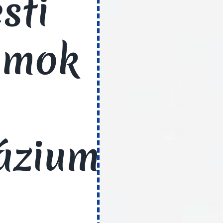
sti
umok
áziumok