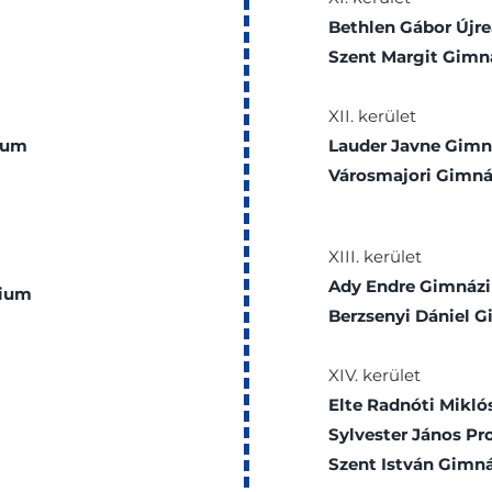
Bethlen Gábor Újr
Szent Margit Gim
XII. kerület
ium
Lauder Javne Gim
Városmajori Gimn
XIII. kerület
Ady Endre Gimnáz
zium
Berzsenyi Dániel 
XIV. kerület
Elte Radnóti Mikl
Sylvester János P
Szent István Gimn