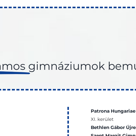
yamos
gimnáziumok bemu
Patrona Hungaria
XI. kerület
Bethlen Gábor Újr
Szent Margit Gim