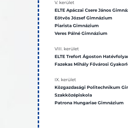
V. kerület
ELTE Apáczai Csere János Gimn
Eötvös József Gimnázium
Piarista Gimnázium
Veres Pálné Gimnázium
VIII. kerület
ELTE Trefort Ágoston Hatévfol
Fazekas Mihály Fővárosi Gyako
IX. kerület
Közgazdasági Politechnikum G
Szakközépiskola
Patrona Hungariae Gimnázium