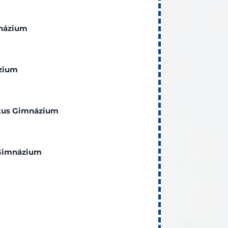
názium
zium
ikus Gimnázium
 Gimnázium