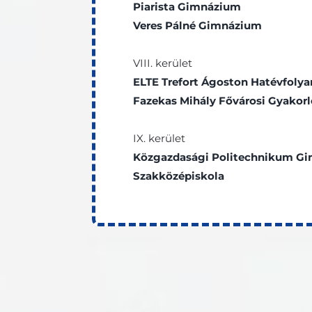
Piarista Gimnázium
Veres Pálné Gimnázium
VIII. kerület
ELTE Trefort Ágoston Hatévfol
Fazekas Mihály Fővárosi Gyako
IX. kerület
Közgazdasági Politechnikum G
Szakközépiskola