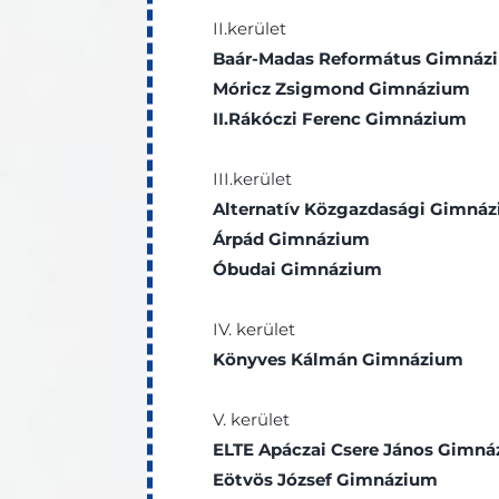
II.kerület
Baár-Madas Református Gimnáz
Móricz Zsigmond Gimnázium
II.Rákóczi Ferenc Gimnázium
III.kerület
Alternatív Közgazdasági Gimná
Árpád Gimnázium
Óbudai Gimnázium
IV. kerület
Könyves Kálmán Gimnázium
V. kerület
ELTE Apáczai Csere János Gimn
Eötvös József Gimnázium