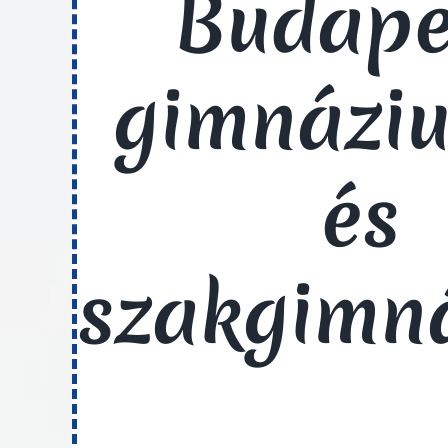
Budape
gimnázi
és
szakgimn