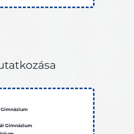
tatkozása
e Gimnázium
eál Gimnázium
názium