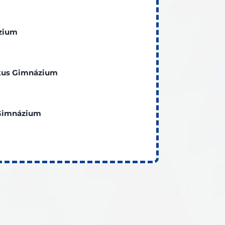
zium
ikus Gimnázium
 Gimnázium