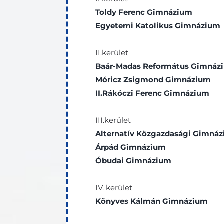
Toldy Ferenc Gimnázium
Egyetemi Katolikus Gimnázium
II.kerület
Baár-Madas Református Gimnáz
Móricz Zsigmond Gimnázium
II.Rákóczi Ferenc Gimnázium
III.kerület
Alternatív Közgazdasági Gimná
Árpád Gimnázium
Óbudai Gimnázium
IV. kerület
Könyves Kálmán Gimnázium