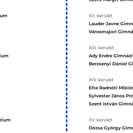
ium
XII. kerület
Lauder Javne Gim
Városmajori Gimn
XIII. kerület
zium
Ady Endre Gimnáz
Berzsenyi Dániel 
XIV. kerület
Elte Radnóti Mikl
Sylvester János P
Szent István Gimn
ázium
XV. kerület
Dózsa György Gim