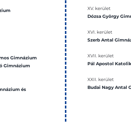
XV. kerület
ázium
Dózsa György Gim
XVI. kerület
Szerb Antal Gimná
XVII. kerület
yamos Gimnázium
Pál Apostol Katol
rló Gimnázium
XXII. kerület
Budai Nagy Antal
imnázium és