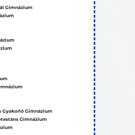
eál Gimnázium
názium
názium
ázium
ium
Gimnázium
ós Gyakorló Gimnázium
rotestáns Gimnázium
ázium