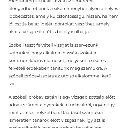
megtanítottuk nekik. Ezek az ismeretek
elengedhetetlenek a sikerélményhez; ilyen a helyes
időbeosztás, amely kulcsfontosságú, hiszen, ha nem
jól osztja be az idejét, pontokat veszíthet, amely
akár a vizsga sikerét is befolyásolhatja.
Szóbeli teszt felvételi vizsgát is szervezünk
számukra, hogy alkalmazhassák azokat a
kommunikációs elemeket, melyeket a sikeres
felvételi érdekében tanítunk meg számukra. A
szóbeli próbavizsgára az utolsó alkalommal kerül
sor.
A szóbeli próbavizsgán is egy vizsgabizottság előtt
adnak számot a gyerekek a tudásukról, ugyanúgy,
mint az éles helyzetben. Ráadásul számukra
ismeretlen tanárok előtt vizsgáznak, így azt is
gyakorolhatják, hogyan tudnak beszélni egy