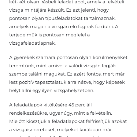
két-két olyan írásbeli feladatlapot, amely a felvételi
vizsga mintájára készült. Ez azt jelenti, hogy
pontosan olyan típusfeladatokat tartalmaznak,
amelyek magán a vizsgán elő fognak fordulni. A
terjedelmük is pontosan megfelel a
vizsgafeladatlapnak.
A gyerekek számára pontosan olyan körülményeket
teremtünk, mint amivel a valódi vizsgán fogják
szembe találni magukat. Ez azért fontos, mert már
lesz pozitív tapasztalatuk arra nézve, hogy képesek
helyt állni egy ilyen vizsgahelyzetben.
A feladatlapok kitöltésére 45 perc áll
rendelkezésükre, ugyanúgy, mint a felvételin.
Mielőtt kiosztjuk a feladatlapokat felfrissítjük azokat
a vizsgaismereteket, melyeket korábban már