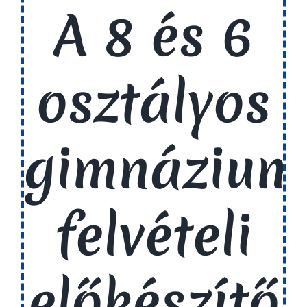
A 8 és 6
osztályos
gimnázium
felvételi
előkészítő