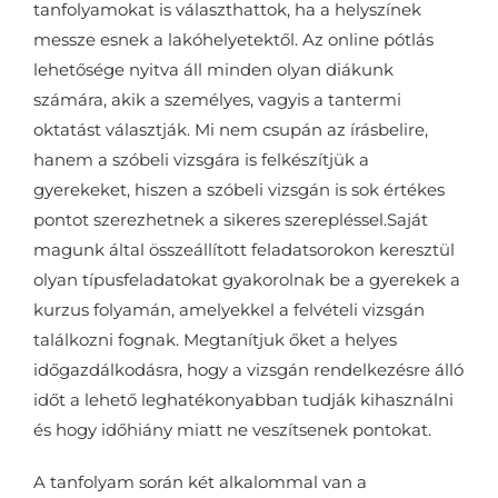
tanfolyamokat is választhattok, ha a helyszínek
messze esnek a lakóhelyetektől. Az online pótlás
lehetősége nyitva áll minden olyan diákunk
számára, akik a személyes, vagyis a tantermi
oktatást választják. Mi nem csupán az írásbelire,
hanem a szóbeli vizsgára is felkészítjük a
gyerekeket, hiszen a szóbeli vizsgán is sok értékes
pontot szerezhetnek a sikeres szerepléssel.Saját
magunk által összeállított feladatsorokon keresztül
olyan típusfeladatokat gyakorolnak be a gyerekek a
kurzus folyamán, amelyekkel a felvételi vizsgán
találkozni fognak. Megtanítjuk őket a helyes
időgazdálkodásra, hogy a vizsgán rendelkezésre álló
időt a lehető leghatékonyabban tudják kihasználni
és hogy időhiány miatt ne veszítsenek pontokat.
A tanfolyam során két alkalommal van a