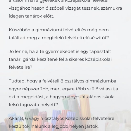
alkalommal a gyerekek a középiskolai felvételi
vizsgához hasonló szóbeli vizsgát tesznek, számukra
idegen tanárok előtt.
Küszöbön a gimnáziumi felvételi és még nem
találtad meg a megfelelő felvételi előkészítőt?
Jó lenne, ha a te gyermekedet is egy tapasztalt
tanári gárda készítené fel a sikeres középiskolai
felvételire?
Tudtad, hogy a felvételi 8 osztályos gimnáziumba
egyre népszerűbb, mert egyre több szülő választja
ezt a megoldást, a hagyományos általános iskola
felső tagozata helyett?
Akár 8, 6 vagy 4 osztályos középiskolai felvételire
készültök, nálunk a legjobb helyen jártok.