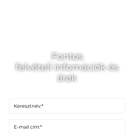
A sikeres
gimnáziumi
felvételi 10 titka
Fontos
felvételi infomációk
és
árak