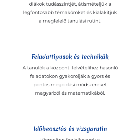
diákok tudásszintjét, átismételjük a
legfontosabb témaköröket és kialakítjuk
a megfelelő tanulási rutint.
Feladattípusok és technikák
A tanulók a központi felvételihez hasonló
feladatokon gyakorolják a gyors és
pontos megoldási módszereket
magyarból és matematikából.
Időbeosztás és vizsgarutin
Kiemelten foglalkozunk a