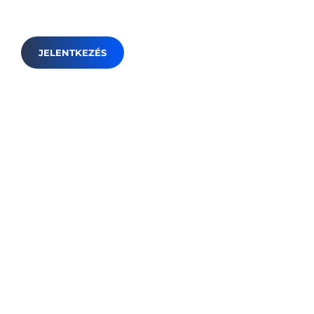
Budapesten és online, kis
létszámú csoportokban.
JELENTKEZÉS