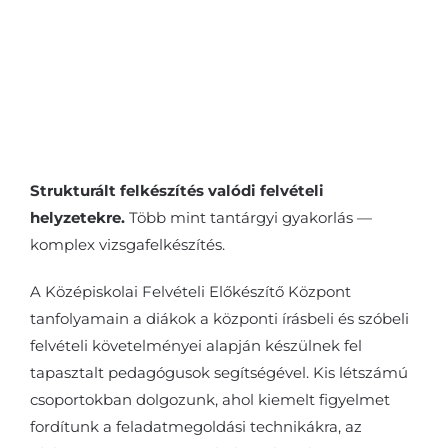
2026. szeptemberben
induló
csoportjaink
Strukturált felkészítés valódi felvételi
helyzetekre.
Több mint tantárgyi gyakorlás —
komplex vizsgafelkészítés.
A Középiskolai Felvételi Előkészítő Központ
tanfolyamain a diákok a központi írásbeli és szóbeli
felvételi követelményei alapján készülnek fel
tapasztalt pedagógusok segítségével. Kis létszámú
csoportokban dolgozunk, ahol kiemelt figyelmet
fordítunk a feladatmegoldási technikákra, az