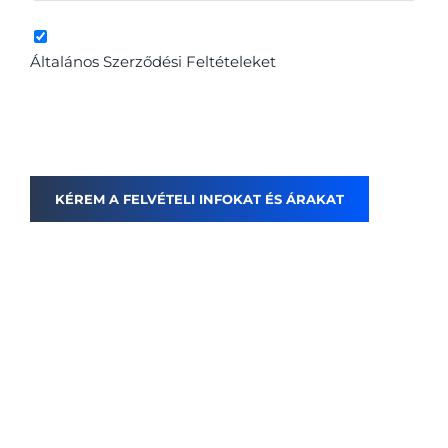
A fenti gombra kattintva elfogadom az
Általános Szerződési Feltételeket
és hozzájárulok
a személyes adataim kezeléséhez, elfogadom és
egyetértek az adatvédelmi és adatkezelési
szabályzatban leírtakkal.
Helyszínek