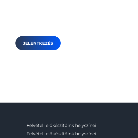
A helyek száma korlátozott, csoportjaink
gyorsan betelnek! Csatlakozzatok a
2026/2027-es felvételi előkészítő
programhoz Budapesten vagy online.
JELENTKEZÉS
Felvételi előkészítőink helyszínei
Felvételi előkészítőink helyszínei