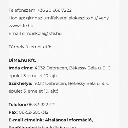
Telefonszám: +36 20 666 7222
Honlap:
gimnaziumifelvetelielokeszito.hu/
vagy
www.kfe.hu
Email cím:
iskola@kfe.hu
Tárhely üzemeltető:
DiMa.hu Kft.
Iroda címe:
4032 Debrecen, Békessy Béla u. 9. C.
épület 3. emelet 10. ajtó
Székhelye:
4032 Debrecen, Békessy Béla u. 9. C.
épület 3. emelet 10. ajtó
Telefon:
06-52-322-121
Fax:
06-52-500-312
E-mail címeink: Általános információ,
ügyfélszolgálat:
info@dima.hu