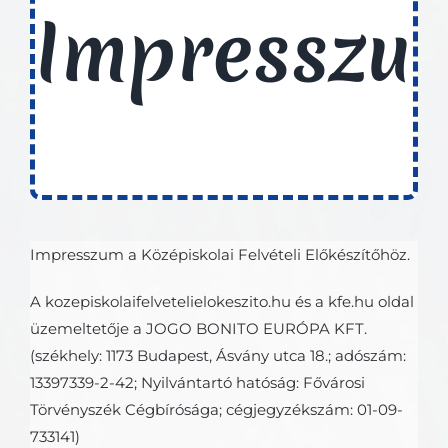
Impresszu
Impresszum a Középiskolai Felvételi Előkészítőhöz.
A kozepiskolaifelvetelielokeszito.hu és a kfe.hu oldal
üzemeltetője a JOGO BONITO EURÓPA KFT.
(székhely: 1173 Budapest, Ásvány utca 18.; adószám:
13397339-2-42; Nyilvántartó hatóság: Fővárosi
Törvényszék Cégbírósága; cégjegyzékszám: 01-09-
733141)