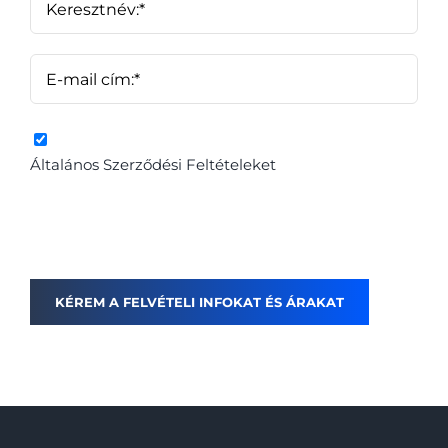
A fenti gombra kattintva elfogadom az
Általános Szerződési Feltételeket
és hozzájárulok
a személyes adataim kezeléséhez, elfogadom és
egyetértek az adatvédelmi és adatkezelési
szabályzatban leírtakkal.