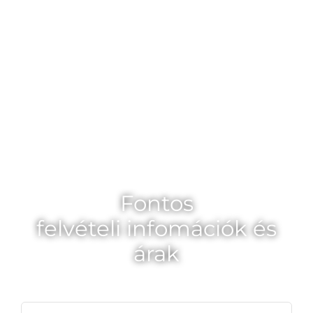
A sikeres
gimnáziumi
felvételi 10 titka
Fontos
felvételi infomációk
és
árak