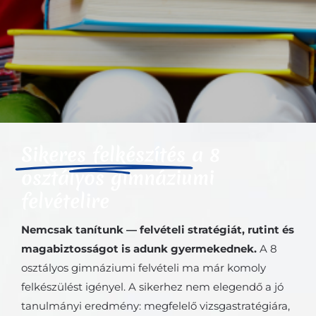
Sikeres felkészítés
a 8
osztályos gimnáziumi
felvételire
Nemcsak tanítunk — felvételi stratégiát, rutint és
magabiztosságot is adunk gyermekednek.
A 8
osztályos gimnáziumi felvételi ma már komoly
felkészülést igényel. A sikerhez nem elegendő a jó
tanulmányi eredmény: megfelelő vizsgastratégiára,