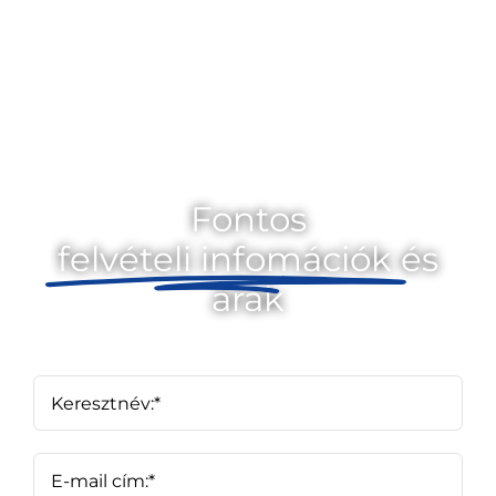
A sikeres
gimnáziumi
felvételi 10 titka
Fontos
felvételi infomációk
és
árak