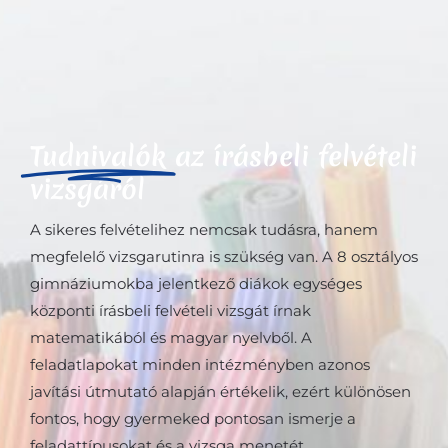
Tudnivalók
az írásbeli felvételi
vizsgáról
A sikeres felvételihez nemcsak tudásra, hanem
megfelelő vizsgarutinra is szükség van. A 8 osztályos
gimnáziumokba jelentkező diákok egységes
központi írásbeli felvételi vizsgát írnak
matematikából és magyar nyelvből. A
feladatlapokat minden intézményben azonos
javítási útmutató alapján értékelik, ezért különösen
fontos, hogy gyermeked pontosan ismerje a
feladattípusokat és a vizsga menetét.