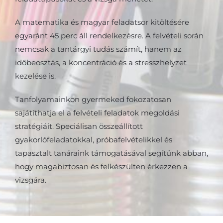
A matematika és magyar feladatsor kitöltésére
egyaránt 45 perc áll rendelkezésre. A felvételi során
nemcsak a tantárgyi tudás számít, hanem az
időbeosztás, a koncentráció és a stresszhelyzet
kezelése is.
Tanfolyamainkon gyermeked fokozatosan
sajátíthatja el a felvételi feladatok megoldási
stratégiáit. Speciálisan összeállított
gyakorlófeladatokkal, próbafelvételikkel és
tapasztalt tanáraink támogatásával segítünk abban,
hogy magabiztosan és felkészülten érkezzen a
vizsgára.