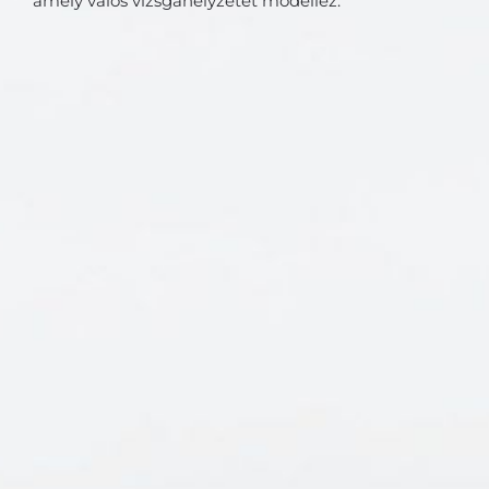
amely valós vizsgahelyzetet modellez.