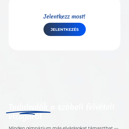
Jelentkezz most!
JELENTKEZÉS
Tudnivalók
a szóbeli felvételi
vizsgáról
Minden gimnázium más elvárásokat támaszthat —