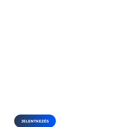
Add meg
gyermekednek a
magabiztos felvételi
élményét!
Tapasztalt tanárok, kis létszámú csoportok,
próbafelvételik és komplex felkészítés várja
gyermekedet a sikeres 8 osztályos
gimnáziumi felvételihez.
JELENTKEZÉS