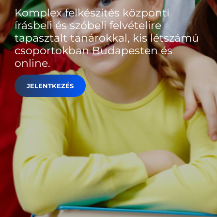
Komplex felkészítés központi
írásbeli és szóbeli felvételire
tapasztalt tanárokkal, kis létszámú
csoportokban Budapesten és
online.
JELENTKEZÉS