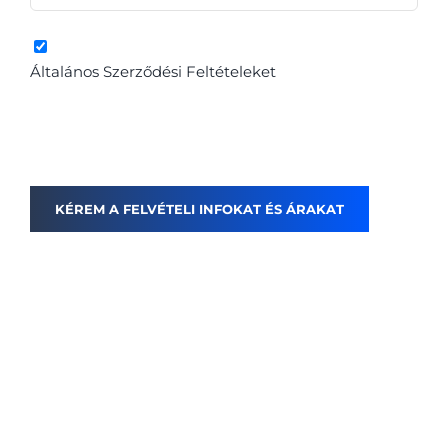
A fenti gombra kattintva elfogadom az
Általános Szerződési Feltételeket
és hozzájárulok
a személyes adataim kezeléséhez, elfogadom és
egyetértek az adatvédelmi és adatkezelési
szabályzatban leírtakkal.
Hasznos információk
a 8