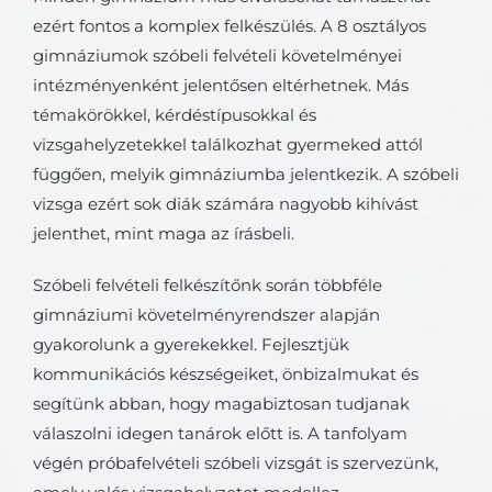
ezért fontos a komplex felkészülés. A 8 osztályos
gimnáziumok szóbeli felvételi követelményei
intézményenként jelentősen eltérhetnek. Más
témakörökkel, kérdéstípusokkal és
vizsgahelyzetekkel találkozhat gyermeked attól
függően, melyik gimnáziumba jelentkezik. A szóbeli
vizsga ezért sok diák számára nagyobb kihívást
jelenthet, mint maga az írásbeli.
Szóbeli felvételi felkészítőnk során többféle
gimnáziumi követelményrendszer alapján
gyakorolunk a gyerekekkel. Fejlesztjük
kommunikációs készségeiket, önbizalmukat és
segítünk abban, hogy magabiztosan tudjanak
válaszolni idegen tanárok előtt is. A tanfolyam
végén próbafelvételi szóbeli vizsgát is szervezünk,