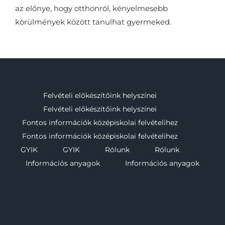
az előnye, hogy otthonról, kényelmesebb
körülmények között tanulhat gyermeked.
Felvételi előkészítőink helyszínei
Felvételi előkészítőink helyszínei
Fontos információk középiskolai felvételihez
Fontos információk középiskolai felvételihez
GYIK
GYIK
Rólunk
Rólunk
Információs anyagok
Információs anyagok