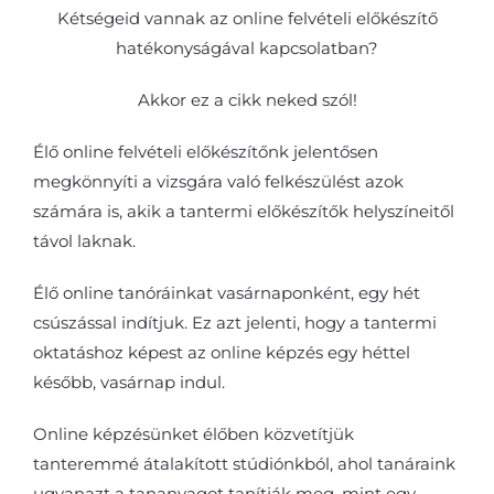
Kétségeid vannak az online felvételi előkészítő
hatékonyságával kapcsolatban?
Akkor ez a cikk neked szól!
Élő online felvételi előkészítőnk jelentősen
megkönnyíti a vizsgára való felkészülést azok
számára is, akik a tantermi előkészítők helyszíneitől
távol laknak.
Élő online tanóráinkat vasárnaponként, egy hét
csúszással indítjuk. Ez azt jelenti, hogy a tantermi
oktatáshoz képest az online képzés egy héttel
később, vasárnap indul.
Online képzésünket élőben közvetítjük
tanteremmé átalakított stúdiónkból, ahol tanáraink
ugyanazt a tananyagot tanítják meg, mint egy