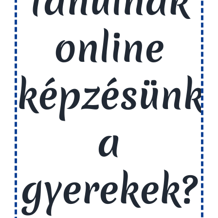
tanulnak
online
képzésünk
a
gyerekek?