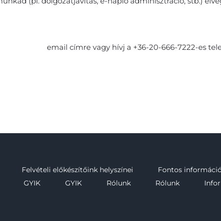
unkád (pl. dolgozatjavítás, e-napló adminisztráció, stb.) elvé
skola@kfe.hu
email címre vagy hívj a +36-20-666-7222-es tel
Felvételi előkészítőink helyszínei
Fontos információk
GYIK
GYIK
Rólunk
Rólunk
Info