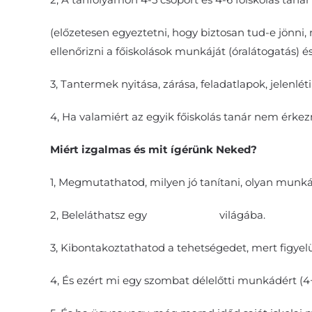
(előzetesen egyeztetni, hogy biztosan tud-e jönni
ellenőrizni a főiskolások munkáját (óralátogatás)
3, Tantermek nyitása, zárása, feladatlapok, jelenlét
4, Ha valamiért az egyik főiskolás tanár nem érke
Miért izgalmas és mit ígérünk Neked?
1, Megmutathatod, milyen jó tanítani, olyan munká
2, Beleláthatsz egy
magániskola
világába.
3, Kibontakoztathatod a tehetségedet, mert figye
4, És ezért mi egy szombat délelőtti munkádért (