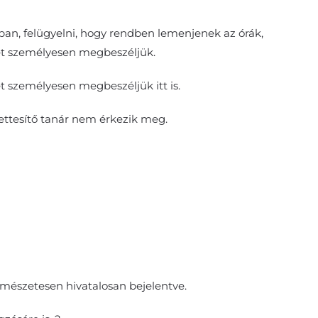
ban, felügyelni, hogy rendben lemenjenek az órák,
teket személyesen megbeszéljük.
eket személyesen megbeszéljük itt is.
yettesítő tanár nem érkezik meg.
ermészetesen hivatalosan bejelentve.