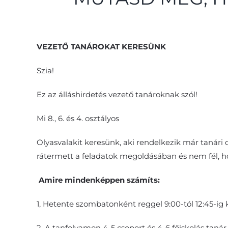
VEZETŐ TANÁROKAT KERESÜNK
Szia!
Ez az álláshirdetés vezető tanároknak szól!
Mi 8., 6. és 4. osztályos
középiskolai felvételi előkész
Olyasvalakit keresünk, aki rendelkezik már tanári dip
rátermett a feladatok megoldásában és nem fél, hog
Amire mindenképpen számíts:
1, Hetente szombatonként reggel 9:00-tól 12:45-ig k
2, A tanfolyamon 4-5 csoport és 4-6 főiskolás tanár