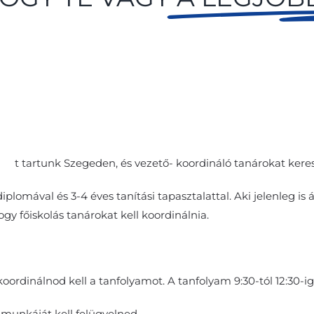
ítő
t tartunk Szegeden, és vezető- koordináló tanárokat ker
lomával és 3-4 éves tanítási tapasztalattal. Aki jelenleg is ál
y főiskolás tanárokat kell koordinálnia.
oordinálnod kell a tanfolyamot. A tanfolyam 9:30-tól 12:30-ig 
 munkáját kell felügyelned.