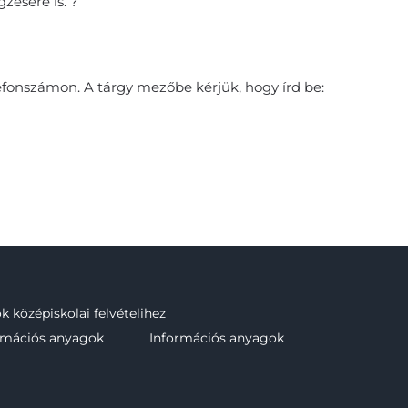
gzésére is.
?
efonszámon. A tárgy mezőbe kérjük, hogy írd be:
 középiskolai felvételihez
rmációs anyagok
Információs anyagok