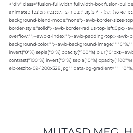
Kihagyás
<"div" class="fusion-fullwidth fullwidth-box fusion-bui
animated fusion-custom-z-index" style="--link_hover_colo
background-blend-mode:"none";--awb-border-sizes-top:"";
border-style:"solid";--awb-border-radius-top-left:0px;-
overflow:"";--awb-z-index:"";--awb-padding-top:;--awb
background-color:"";--awb-background-image:"" "0"%,"" "
invert("0"%) sepia("0"%) opacity("100"%) blur("0"px);--awb
contrast("100"%) invert("0"%) sepia("0"%) opacity("100"%
elokeszito-09-1200x328.jpg"" data-bg-gradient=""" "0"%,
MUTASD MEG, H