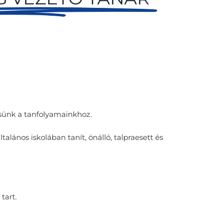
esünk a tanfolyamainkhoz.
talános iskolában tanít, önálló, talpraesett és
tart.