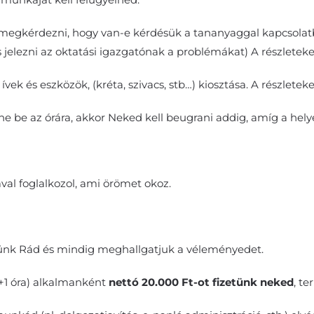
, megkérdezni, hogy van-e kérdésük a tananyaggal kapcsolat
 és jelezni az oktatási igazgatónak a problémákat) A részle
i ívek és eszközök, (kréta, szivacs, stb…) kiosztása. A részlet
zne be az órára, akkor Neked kell beugrani addig, amíg a hel
val foglalkozol, ami örömet okoz.
lünk Rád és mindig meghallgatjuk a véleményedet.
4+1 óra) alkalmanként
nettó 20.000 Ft-ot fizetünk neked
, t