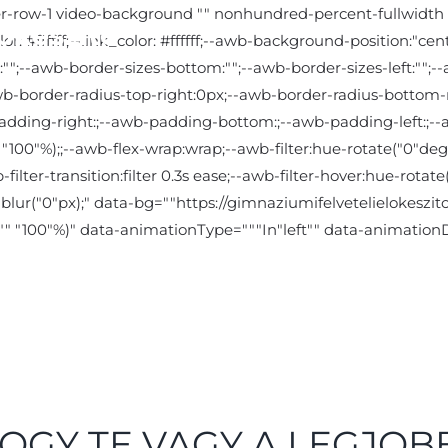
lder-row-1 video-background "" nonhundred-percent-fullwidth
r: #ffffff;--link_color: #ffffff;--awb-background-position:"
--awb-border-sizes-bottom:"";--awb-border-sizes-left:"";--a
-awb-border-radius-top-right:0px;--awb-border-radius-bottom
-padding-right:;--awb-padding-bottom:;--awb-padding-left:;
100"%);;--awb-flex-wrap:wrap;--awb-filter:hue-rotate("0"deg)
-filter-transition:filter 0.3s ease;--awb-filter-hover:hue-rota
) blur("0"px);" data-bg=""https://gimnaziumifelvetelielokeszi
"" "100"%)" data-animationType="""In"left"" data-animationD
OGY TE VAGY
A LEGJOB