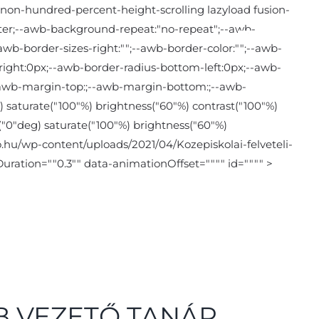
 non-hundred-percent-height-scrolling lazyload fusion-
center;--awb-background-repeat:"no-repeat";--awb-
wb-border-sizes-right:"";--awb-border-color:"";--awb-
-right:0px;--awb-border-radius-bottom-left:0px;--awb-
--awb-margin-top:;--awb-margin-bottom:;--awb-
 saturate("100"%) brightness("60"%) contrast("100"%)
te("0"deg) saturate("100"%) brightness("60"%)
to.hu/wp-content/uploads/2021/04/Kozepiskolai-felveteli-
uration=""0.3"" data-animationOffset="""" id="""" >
B VEZETŐ TANÁR