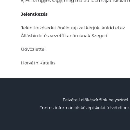
5, És ha ügyes vagy, még marad időd saját iskolai m
Jelentkezés
Jelentkezésedet önéletrajzzal kérjük, küldd el az
i
Álláshirdetés vezető tanároknak Szeged
Üdvözlettel:
Horváth Katalin
Felvételi előkészítőink helyszínei
Fontos információk középiskolai felvételihez