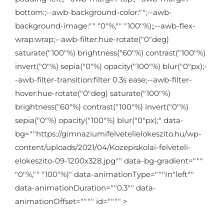
bottom:;--awb-background-color:"";--awb-
background-image:"" "0"%,"" "100"%);;--awb-flex-
wrap:wrap;--awb-filter:hue-rotate("0"deg)
saturate("100"%) brightness("60"%) contrast("100"%)
invert("0"%) sepia("0"%) opacity("100"%) blur("0"px);-
-awb-filter-transition:filter 0.3s ease;--awb-filter-
hover:hue-rotate("0"deg) saturate("100"%)
brightness("60"%) contrast("100"%) invert("0"%)
sepia("0"%) opacity("100"%) blur("0"px);" data-
bg=""https://gimnaziumifelvetelielokeszito.hu/wp-
content/uploads/2021/04/Kozepiskolai-felveteli-
elokeszito-09-1200x328.jpg"" data-bg-gradient="""
"0"%,"" "100"%)" data-animationType="""In"left""
data-animationDuration=""0.3"" data-
animationOffset="""" id="""" >