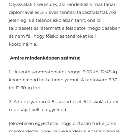
Olyasvalakit keresünk, aki rendelkezik már tanári
diplomával és 3-4 éves tanítási tapasztalattal. Aki
jelenleg is általános iskolában tanít, önálló,
talpraesett és rátermett a feladatok megoldásában
és nem fél, hogy főiskolás tanárokat kell
koordinálnia.
Amire mindenképpen számíts:
1, Hetente szombatonként reggel 9:00-tól 12:45-ig
koordinálnod kell a tanfolyamot. A tanfolyam 9:30-
tól 12:30-ig tart.
2, A tanfolyamon 4-5 csoport és 4-6 főiskolás tanár
munkáját kell felügyelned
(előzetesen egyeztetni, hogy biztosan tud-e jönni,
megkérdezni, hogy van-e kérdésük a tananyaggal