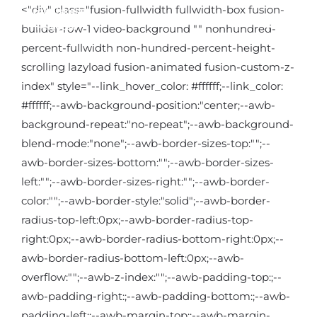
Kihagyás
<"div" class="fusion-fullwidth fullwidth-box fusion-
builder-row-1 video-background "" nonhundred-
percent-fullwidth non-hundred-percent-height-
scrolling lazyload fusion-animated fusion-custom-z-
index" style="--link_hover_color: #ffffff;--link_color:
#ffffff;--awb-background-position:"center;--awb-
background-repeat:"no-repeat";--awb-background-
blend-mode:"none";--awb-border-sizes-top:"";--
awb-border-sizes-bottom:"";--awb-border-sizes-
left:"";--awb-border-sizes-right:"";--awb-border-
color:"";--awb-border-style:"solid";--awb-border-
radius-top-left:0px;--awb-border-radius-top-
right:0px;--awb-border-radius-bottom-right:0px;--
awb-border-radius-bottom-left:0px;--awb-
overflow:"";--awb-z-index:"";--awb-padding-top:;--
awb-padding-right:;--awb-padding-bottom:;--awb-
padding-left:;--awb-margin-top:;--awb-margin-