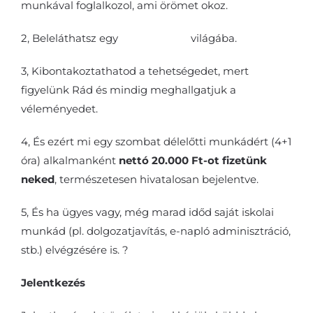
munkával foglalkozol, ami örömet okoz.
2, Beleláthatsz egy
magániskola
világába.
3, Kibontakoztathatod a tehetségedet, mert
figyelünk Rád és mindig meghallgatjuk a
véleményedet.
4, És ezért mi egy szombat délelőtti munkádért (4+1
óra) alkalmanként
nettó 20.000 Ft-ot fizetünk
neked
, természetesen hivatalosan bejelentve.
5, És ha ügyes vagy, még marad időd saját iskolai
munkád (pl. dolgozatjavítás, e-napló adminisztráció,
stb.) elvégzésére is.
?
Jelentkezés