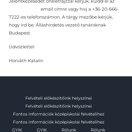
Jelentkezésedet önéletrajzzal kérjük, küldd el az
iskola@kfe.hu
email címre vagy hívj a +36-20-666-
7222-es telefonszámon. A tárgy mezőbe kérjük,
hogy írd be: Álláshirdetés vezető tanároknak
Budapest
Üdvözlettel:
Horváth Katalin
Felvételi előkészítőink helyszínei
Felvételi előkészítőink helyszínei
Fontos információk középiskolai felvételihez
Fontos információk középiskolai felvételihez
GYIK
GYIK
Rólunk
Rólunk